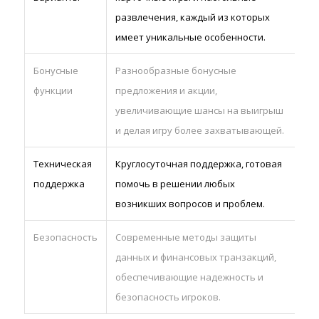
развлечения, каждый из которых
имеет уникальные особенности.
Бонусные
Разнообразные бонусные
функции
предложения и акции,
увеличивающие шансы на выигрыш
и делая игру более захватывающей.
Техническая
Круглосуточная поддержка, готовая
поддержка
помочь в решении любых
возникших вопросов и проблем.
Безопасность
Современные методы защиты
данных и финансовых транзакций,
обеспечивающие надежность и
безопасность игроков.