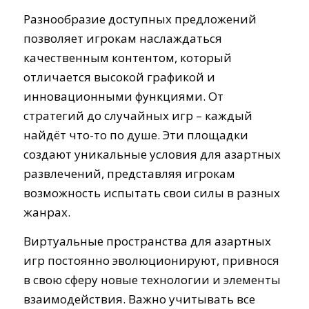
Разнообразие доступных предложений
позволяет игрокам наслаждаться
качественным контентом, который
отличается высокой графикой и
инновационными функциями. От
стратегий до случайных игр – каждый
найдёт что-то по душе. Эти площадки
создают уникальные условия для азартных
развлечений, представляя игрокам
возможность испытать свои силы в разных
жанрах.
Виртуальные пространства для азартных
игр постоянно эволюционируют, привнося
в свою сферу новые технологии и элементы
взаимодействия. Важно учитывать все