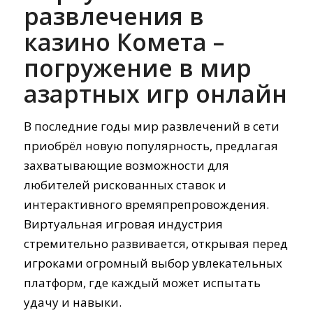
развлечения в
казино Комета –
погружение в мир
азартных игр онлайн
В последние годы мир развлечений в сети
приобрёл новую популярность, предлагая
захватывающие возможности для
любителей рискованных ставок и
интерактивного времяпрепровождения.
Виртуальная игровая индустрия
стремительно развивается, открывая перед
игроками огромный выбор увлекательных
платформ, где каждый может испытать
удачу и навыки.