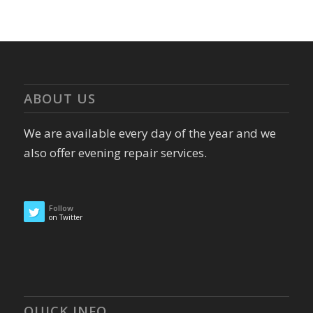
ABOUT US
We are available every day of the year and we
also offer evening repair services.
Follow
on Twitter
QUICK INFO