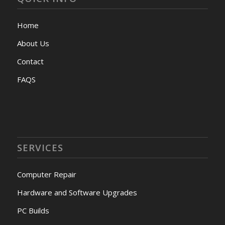
Home
About Us
Contact
FAQS
SERVICES
Computer Repair
Hardware and Software Upgrades
PC Builds