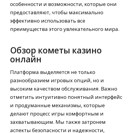
особенности и возможности, которые они
предоставляют, чтобы максимально
эффективно использовать все
преимущества этого увлекательного мира.
Обзор кометы казино
онлайн
Платформа выделяется не только
разнообразием игровых опций, но и
высоким качеством обслуживания. Важно
отметить интуитивно понятный интерфейс
и продуманные механизмы, которые
делают процесс игры комфортным и
захватывающим. Мы также затронем
аспекты безопасности и надежности,