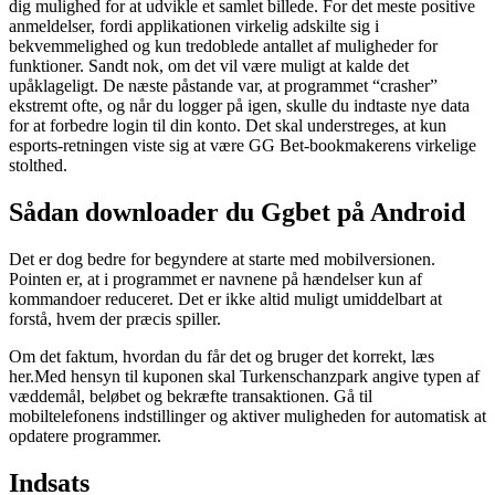
dig mulighed for at udvikle et samlet billede. For det meste positive
anmeldelser, fordi applikationen virkelig adskilte sig i
bekvemmelighed og kun tredoblede antallet af muligheder for
funktioner. Sandt nok, om det vil være muligt at kalde det
upåklageligt. De næste påstande var, at programmet “crasher”
ekstremt ofte, og når du logger på igen, skulle du indtaste nye data
for at forbedre login til din konto. Det skal understreges, at kun
esports-retningen viste sig at være GG Bet-bookmakerens virkelige
stolthed.
Sådan downloader du Ggbet på Android
Det er dog bedre for begyndere at starte med mobilversionen.
Pointen er, at i programmet er navnene på hændelser kun af
kommandoer reduceret. Det er ikke altid muligt umiddelbart at
forstå, hvem der præcis spiller.
Om det faktum, hvordan du får det og bruger det korrekt, læs
her.Med hensyn til kuponen skal Turkenschanzpark angive typen af ​​
væddemål, beløbet og bekræfte transaktionen. Gå til
mobiltelefonens indstillinger og aktiver muligheden for automatisk at
opdatere programmer.
Indsats