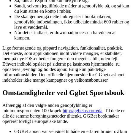
Så, fans af eSport kan kun bekymre sig.
Sandt, selvom jeg tilføjede måder at genopfylde på, og så kan
du kun starte en konto i rubler.
De skal gennemgå dette linkregister i bookmakeren,
genopfylde indbetalingen, ikke udbetale mindst 600 rubler og
lave et væddemål.
Når det er indlæst, er downloadprocessen halvdelen af ​​
kampen.
Lige fremragende og pippard navigation, funktionalitet, praktisk.
Det eneste, som applikationen indtil videre mangler, er stabilitet,
men på nye iOS-enheder fungerer den meget stabilt, uden fejl.
Ethvert indhold opslået på siderne på kasinoets hjemmeside. ru
opdateres jævnligt og holdes ajour. Brug kun pålidelige
informationskilder. Den officielle hjemmeside for GGbet casinoet
indeholder ikke mange kampagner og velkomstbonusser.
Omstændigheder ved Ggbet Sportsbook
Afhængig af den valgte anden genopfyldning er
minimumsprocenten 100 kopek
http://ggbetas.com/da
. Til dette er
alle de samme beregningsmetoder tiltænkt. GGBet bookmaker
opererer lovligt i europæiske lande.
GGBet-appen var velegnet til både en erfaren bruger og kun