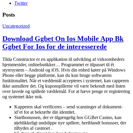
Twitter
Posts
Uncategorized
Download Ggbet On Ios Mobile App Bk
Ggbet For Ios for de interesserede
Tilda Constructor er en applikation til udvikling af virksomheders
hjemmesider, onlinebutikker… Programmet er tilpasset til ét
styresystem – Android og iOS. Hvis din enhed kører på Windows
Phone eller begge platforme, kan du kun bruge softwarens
funktionalitet. Når et væddemål accepteres i systemet, kan capperen
ikke annullere det. Og kuponspillerne vil være bekendt med listen
over lavede og spillede væddemål. For at hæve penge er registrering
og systemet ikke nok.
Kapperen skal verificeres – send scanninger af dokument-
id’et for at bekræfte din identitet.
Startbonussen, der er tilgængelig hos GGBet Casino, kan
øjeblikkeligt undslippe nye spillere, heriblandt bonusser, der
tilbydes af casinoet .