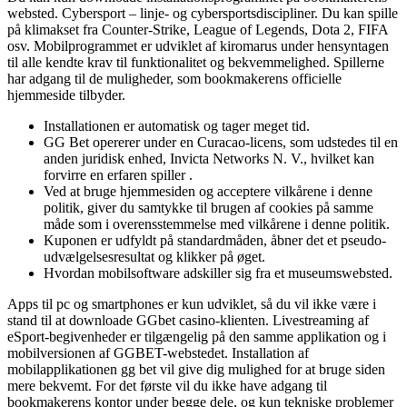
websted. Cybersport – linje- og cybersportsdiscipliner. Du kan spille
på klimakset fra Counter-Strike, League of Legends, Dota 2, FIFA
osv. Mobilprogrammet er udviklet af kiromarus under hensyntagen
til alle kendte krav til funktionalitet og bekvemmelighed. Spillerne
har adgang til de muligheder, som bookmakerens officielle
hjemmeside tilbyder.
Installationen er automatisk og tager meget tid.
GG Bet opererer under en Curacao-licens, som udstedes til en
anden juridisk enhed, Invicta Networks N. V., hvilket kan
forvirre en erfaren spiller .
Ved at bruge hjemmesiden og acceptere vilkårene i denne
politik, giver du samtykke til brugen af ​​cookies på samme
måde som i overensstemmelse med vilkårene i denne politik.
Kuponen er udfyldt på standardmåden, åbner det et pseudo-
udvælgelsesresultat og klikker på øget.
Hvordan mobilsoftware adskiller sig fra et museumswebsted.
Apps til pc og smartphones er kun udviklet, så du vil ikke være i
stand til at downloade GGbet casino-klienten. Livestreaming af
eSport-begivenheder er tilgængelig på den samme applikation og i
mobilversionen af ​​GGBET-webstedet. Installation af
mobilapplikationen gg bet vil give dig mulighed for at bruge siden
mere bekvemt. For det første vil du ikke have adgang til
bookmakerens kontor under begge dele, og kun tekniske problemer